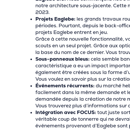
notre architecture sous-jacente. Cette m
2023.
Projets Eaglebe:
les grands travaux rout
périodes. Pourtant, depuis le back-office
projets Eaglebe entrent en jeu.
Grâce à cette nouvelle fonctionnalité, v
scouts en un seul projet. Grâce aux opti
la base du nom de ce dernier. Vous trou
Sous-panneaux bleus:
cela semble banal
caractéristique a eu un impact importa
également être créées sous la forme d’u
Vous voulez en savoir plus sur la créat
Événements récurrents:
du marché heb
facilement dans la même demande et les t
demandée depuis la création de notre mo
Vous trouverez plus d’informations sur 
Intégration avec FOCUS:
tout juste sor
véritable coup de tonnerre qui ne devrai
événements provenant d’Eaglebe sont par