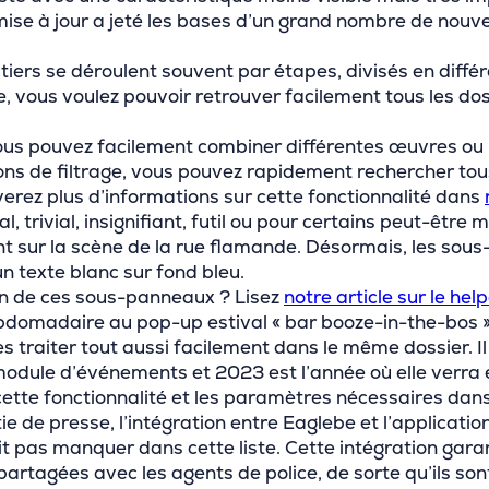
ise à jour a jeté les bases d’un grand nombre de nouvel
iers se déroulent souvent par étapes, divisés en différ
, vous voulez pouvoir retrouver facilement tous les dossi
ous pouvez facilement combiner différentes œuvres ou la 
ons de filtrage, vous pouvez rapidement rechercher tous
verez plus d’informations sur cette fonctionnalité dans
, trivial, insignifiant, futil ou pour certains peut-être
nt sur la scène de la rue flamande. Désormais, les sou
n texte blanc sur fond bleu.
ion de ces sous-panneaux ? Lisez
notre article sur le hel
domadaire au pop-up estival « bar booze-in-the-bos 
raiter tout aussi facilement dans le même dossier. Il s’
dule d’événements et 2023 est l’année où elle verra en
cette fonctionnalité et les paramètres nécessaires dan
tie de presse, l’intégration entre Eaglebe et l’applica
t pas manquer dans cette liste. Cette intégration garan
tagées avec les agents de police, de sorte qu’ils sont