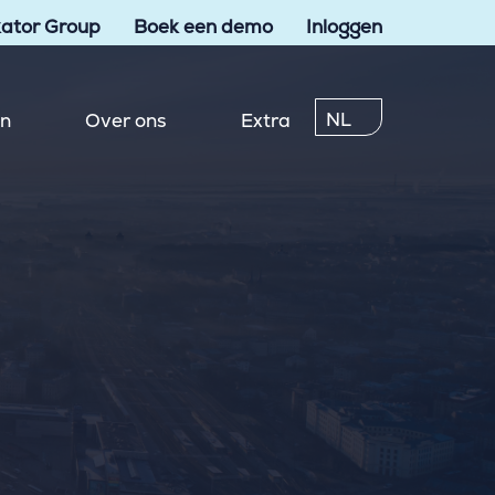
ator Group
Boek een demo
Inloggen
NL
en
Over ons
Extra