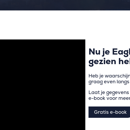
Nu je Ea
gezien he
Heb je waarschij
graag even langs 
Laat je gegevens 
e-book voor meer
Gratis e-book