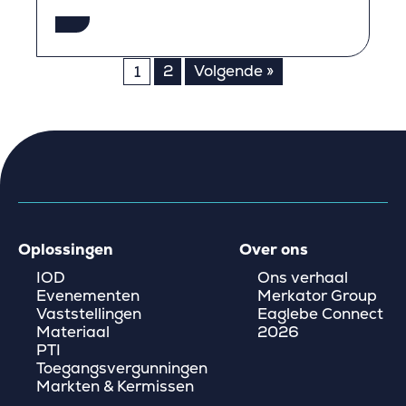
Berichten
2
Volgende »
1
paginering
Oplossingen
Over ons
IOD
Ons verhaal
Evenementen
Merkator Group
Vaststellingen
Eaglebe Connect
Materiaal
2026
PTI
Toegangsvergunningen
Markten & Kermissen